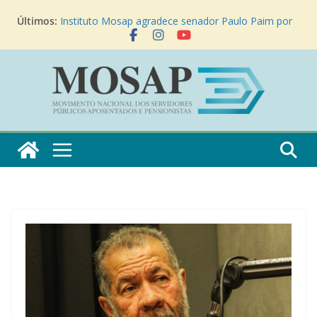
Instituto Mosap busca apoio do ex-presidente José
Últimos:
Sarney para o apensamento das PECs 555/2006 e
6/2024
Instituto Mosap agradece senador Paulo Paim por
apoio à realização de audiência pública sobre a SUG
17/2021
Instituto Mosap e entidades filiadas realizam
reunião no Palácio do Planalto sobre o fim da
contribuição previdenciária dos aposentados
“Mosap pede fim das contribuições” – Matéria
JovemPan News
Instituto Mosap participa do VII Encontro Nacional
dos Aposentados do PROIFES em Goiânia