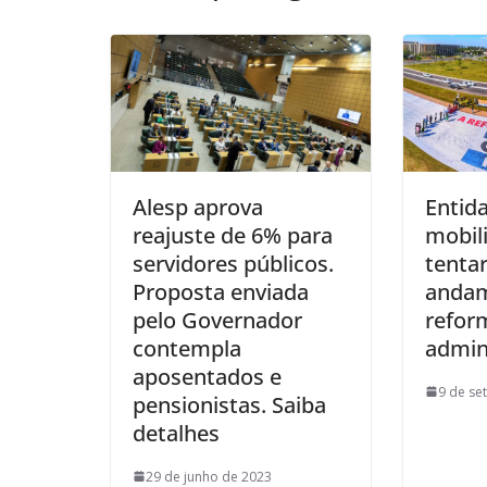
Alesp aprova
Entid
reajuste de 6% para
mobil
servidores públicos.
tentar
Proposta enviada
andam
pelo Governador
refor
contempla
admin
aposentados e
9 de se
pensionistas. Saiba
detalhes
29 de junho de 2023