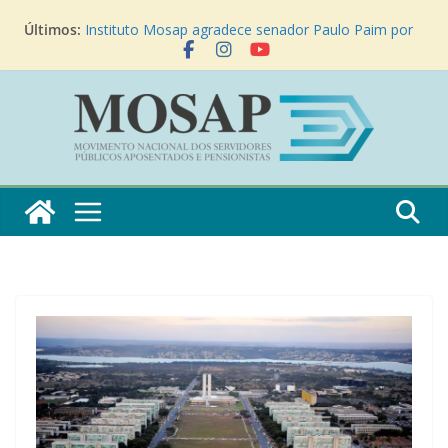
Instituto Mosap busca apoio do ex-presidente José
Últimos:
Sarney para o apensamento das PECs 555/2006 e
6/2024
Instituto Mosap agradece senador Paulo Paim por
apoio à realização de audiência pública sobre a SUG
17/2021
Instituto Mosap e entidades filiadas realizam
reunião no Palácio do Planalto sobre o fim da
contribuição previdenciária dos aposentados
“Mosap pede fim das contribuições” – Matéria
JovemPan News
Instituto Mosap participa do VII Encontro Nacional
dos Aposentados do PROIFES em Goiânia