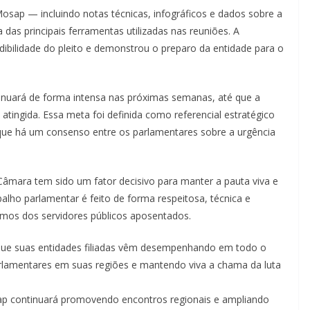
Mosap — incluindo notas técnicas, infográficos e dados sobre a
das principais ferramentas utilizadas nas reuniões. A
dibilidade do pleito e demonstrou o preparo da entidade para o
tinuará de forma intensa nas próximas semanas, até que a
ingida. Essa meta foi definida como referencial estratégico
 que há um consenso entre os parlamentares sobre a urgência
Câmara tem sido um fator decisivo para manter a pauta viva e
balho parlamentar é feito de forma respeitosa, técnica e
timos dos servidores públicos aposentados.
 que suas entidades filiadas vêm desempenhando em todo o
arlamentares em suas regiões e mantendo viva a chama da luta
sap continuará promovendo encontros regionais e ampliando