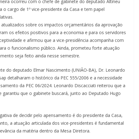
meira ocorreu com o chefe de gabinete do deputado Altineu
a o cargo de 1º vice-presidente da Casa e tem papel
ativas.
 atualizados sobre os impactos orçamentários da aprovação
am os efeitos positivos para a economia e para os servidores
ceptividade e afirmou que a vice-presidência acompanha com
ra o funcionalismo público. Ainda, prometeu forte atuação
mento seja feito ainda nesse semestre.
ete do deputado Elmar Nascimento (UNIÃO-BA), Dr. Leonardo
osap detalharam o histórico da PEC 555/2006 e a necessidade
nsamento da PEC 06/2024. Leonardo Discacciati reiterou que a
 e garantiu que o gabinete buscará, junto ao Deputado Hugo
gativa de decidir pelo apensamento é do presidente da Casa,
to, a atuação articulada dos vice-presidentes é fundamental
relevância da matéria dentro da Mesa Diretora.