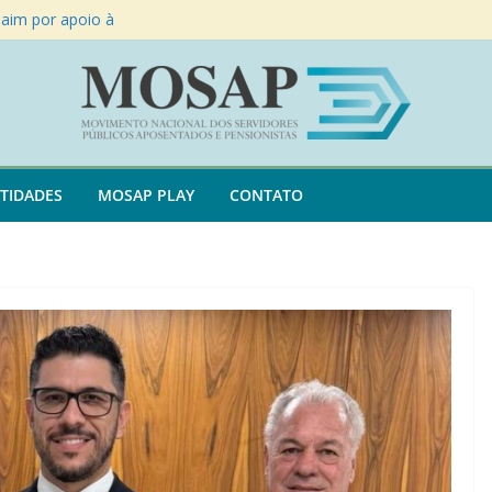
Paim por apoio à
UG 17/2021
zam reunião no
uição
téria JovemPan
Nacional dos
TIDADES
MOSAP PLAY
CONTATO
ente José Sarney
 6/2024