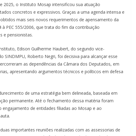
de 2025, o Instituto Mosap intensificou sua atuação
ados concretos e expressivos. Graças a uma agenda intensa e
m obtidos mais seis novos requerimentos de apensamento da
 à PEC 555/2006, que trata do fim da contribuição
s e pensionistas.
nstituto, Edison Guilherme Haubert, do segundo vice-
do SINDMPU, Roberto Negri, foi decisiva para alcançar esse
s percorreram as dependências da Câmara dos Deputados, em
rias, apresentando argumentos técnicos e políticos em defesa
adurecimento de uma estratégia bem delineada, baseada em
ilização permanente. Até o fechamento dessa matéria foram
o engajamento de entidades filiadas ao Mosap e ao
auta.
uas importantes reuniões realizadas com as assessorias de