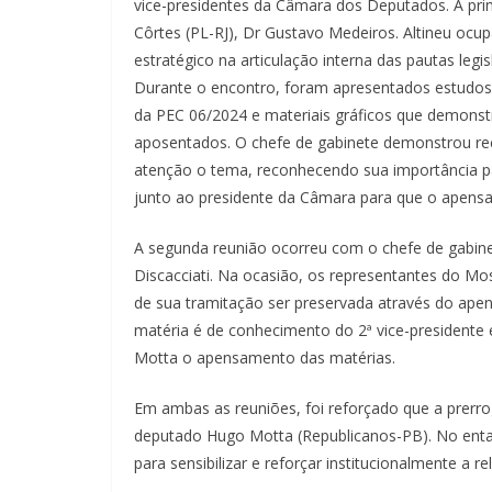
vice-presidentes da Câmara dos Deputados. A pri
Côrtes (PL-RJ), Dr Gustavo Medeiros. Altineu ocup
estratégico na articulação interna das pautas legisl
Durante o encontro, foram apresentados estudos
da PEC 06/2024 e materiais gráficos que demonstr
aposentados. O chefe de gabinete demonstrou re
atenção o tema, reconhecendo sua importância pa
junto ao presidente da Câmara para que o apensa
A segunda reunião ocorreu com o chefe de gabin
Discacciati. Na ocasião, os representantes do M
de sua tramitação ser preservada através do ape
matéria é de conhecimento do 2ª vice-presidente
Motta o apensamento das matérias.
Em ambas as reuniões, foi reforçado que a prerro
deputado Hugo Motta (Republicanos-PB). No entan
para sensibilizar e reforçar institucionalmente a 