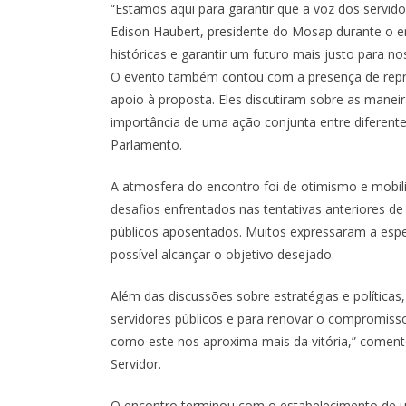
“Estamos aqui para garantir que a voz dos servid
Edison Haubert, presidente do Mosap durante o en
históricas e garantir um futuro mais justo para n
O evento também contou com a presença de repr
apoio à proposta. Eles discutiram sobre as maneir
importância de uma ação conjunta entre diferent
Parlamento.
A atmosfera do encontro foi de otimismo e mobili
desafios enfrentados nas tentativas anteriores de 
públicos aposentados. Muitos expressaram a esp
possível alcançar o objetivo desejado.
Além das discussões sobre estratégias e políticas,
servidores públicos e para renovar o compromisso
como este nos aproxima mais da vitória,” comento
Servidor.
O encontro terminou com o estabelecimento de u