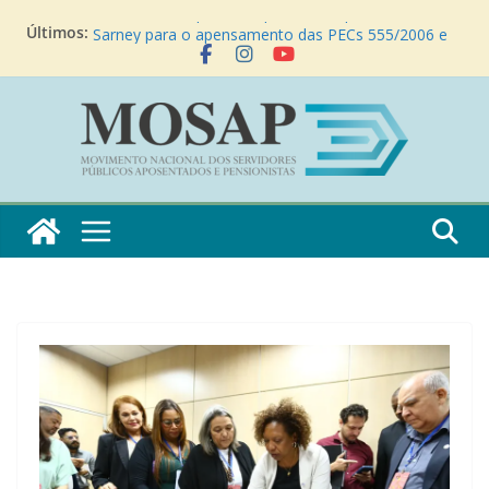
Instituto Mosap busca apoio do ex-presidente José
Últimos:
Sarney para o apensamento das PECs 555/2006 e
6/2024
Instituto Mosap agradece senador Paulo Paim por
apoio à realização de audiência pública sobre a SUG
17/2021
Instituto Mosap e entidades filiadas realizam
reunião no Palácio do Planalto sobre o fim da
contribuição previdenciária dos aposentados
“Mosap pede fim das contribuições” – Matéria
JovemPan News
Instituto Mosap participa do VII Encontro Nacional
dos Aposentados do PROIFES em Goiânia